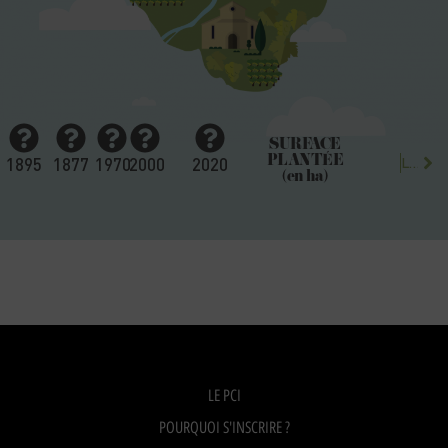
SURFACE
PLANTÉE
1895
1877
1970
2000
2020
Les 6 cépages du cognac comparés à la France​
(en ha)
LE PCI
POURQUOI S'INSCRIRE ?