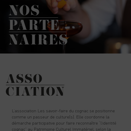
L’association Les savoir-faire du cognac se positionne
comme un passeur de culture(s). Elle coordonne la
démarche participative pour faire reconnaître “l’identité
cognac” au Patrimoine Culturel Immatériel, selon la